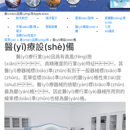
產(chǎn)品應(yīng)用
Application
航天航空
海洋電子
雷達(dá)/陸用
高鐵動(dòng)車
(chē)
半導(dǎo)體/微
智能裝備
醫(yī)療設(shè)
工控
電子
備
5G通訊
消費(fèi)性電子
首頁(yè)
>
產(chǎn)品應(yīng)用
> 醫(yī)療設(shè)備
醫(yī)療設(shè)備
醫(yī)療行業(yè)因具有高風(fēng)險
(xiǎn)、高精確度的行業(yè)特征，其
醫(yī)療器械標(biāo)準(zhǔn)有別于一般器械標(biāo)準
(zhǔn)。若單從標(biāo)準(zhǔn)的嚴(yán)格性來(lái)說
(shuō)，醫(yī)療器械的檢驗(yàn)標(biāo)準(zhǔn)
最為嚴(yán)格，因此醫(yī)療行業(yè)器械所用到的
線束標(biāo)準(zhǔn)也極為嚴(yán)格。